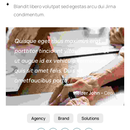
Blandit libero volutpat sed egestas arcu dui Jirna
condimentum.
Quisque eget risus maximus erat
porttitor tincidunt vitae ac nulla. Ut
ut augue id ex vehicula fermentum
quis sit amet felis. Duis sit
ametfaucibus porta.
Heizer John –
Ceo
Agency
Brand
Solutions