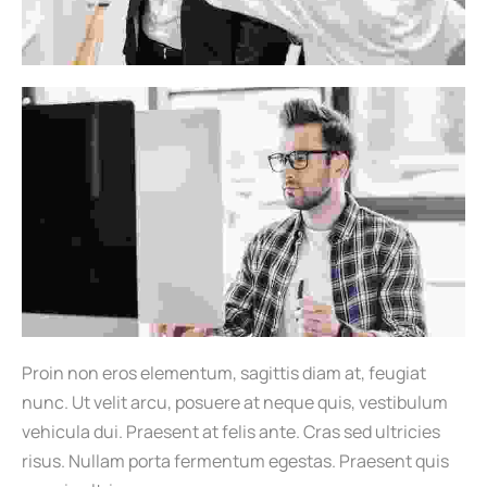
Proin non eros elementum, sagittis diam at, feugiat
nunc. Ut velit arcu, posuere at neque quis, vestibulum
vehicula dui. Praesent at felis ante. Cras sed ultricies
risus. Nullam porta fermentum egestas. Praesent quis