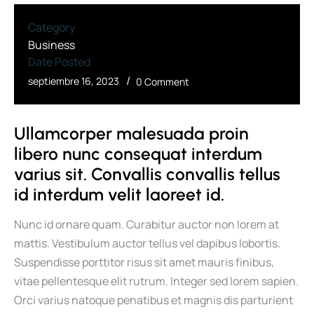
Category
Business
Date Posted
/
septiembre 16, 2023
0 Comment
Ullamcorper malesuada proin 
libero nunc consequat interdum 
varius sit. Convallis convallis tellus 
id interdum velit laoreet id.
Nunc id ornare quam. Curabitur auctor non lorem at
mattis. Vestibulum auctor tellus vel dapibus lobortis.
Suspendisse porttitor risus sit amet mauris finibus,
vitae pellentesque elit rutrum. Integer sed lorem sapien.
Orci varius natoque penatibus et magnis dis parturient